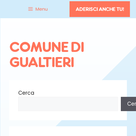
Vai
Menu
ADERISCI ANCHE TU!
al
contenuto
COMUNE DI
GUALTIERI
Cerca
Ce