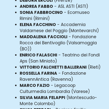
DEBORA ERCOLI
(Firenze)
ANDREA FABBO
- ASL ASTI (ASTI)
SONIA FABBROCINO
- Ecomuseo
Rimini (Rimini)
ELENA FACCHINO
- Accademia
Valdarnese del Poggio (Montevarchi)
MADDALENA FACCIOLI
- Fondazione
Rocca dei Bentivoglio (Valsamoggia
(BO))
ENRICO FALASCHI
- Teatrino dei Fondi
Aps (San Miniato)
VITTORIO FALCHETTI BALLERANI
(Rieti)
ROSSELLA FARINA
- Fondazione
RavennAntica (Ravenna)
MARCO FAZIO
- Legacoop
Culturmedia Lombardia (Varese)
SILVIA MARIA FELAPPI
(Montescudo-
Monte Colombo)