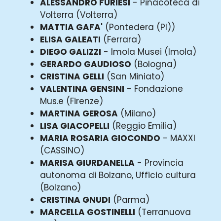
ALESSANDRO FURIESI
- Pinacoteca di
Volterra (Volterra)
MATTIA GAFA'
(Pontedera (PI))
ELISA GALEATI
(Ferrara)
DIEGO GALIZZI
- Imola Musei (Imola)
GERARDO GAUDIOSO
(Bologna)
CRISTINA GELLI
(San Miniato)
VALENTINA GENSINI
- Fondazione
Mus.e (Firenze)
MARTINA GEROSA
(Milano)
LISA GIACOPELLI
(Reggio Emilia)
MARIA ROSARIA GIOCONDO
- MAXXI
(CASSINO)
MARISA GIURDANELLA
- Provincia
autonoma di Bolzano, Ufficio cultura
(Bolzano)
CRISTINA GNUDI
(Parma)
MARCELLA GOSTINELLI
(Terranuova