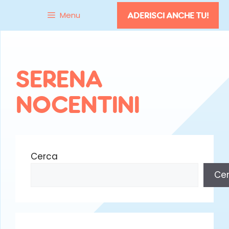
Vai
Menu
ADERISCI ANCHE TU!
al
contenuto
SERENA
NOCENTINI
Cerca
Ce