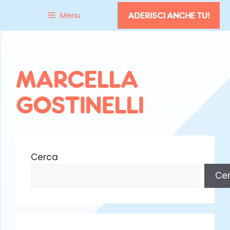
Vai
Menu
ADERISCI ANCHE TU!
al
contenuto
MARCELLA
GOSTINELLI
Cerca
Ce