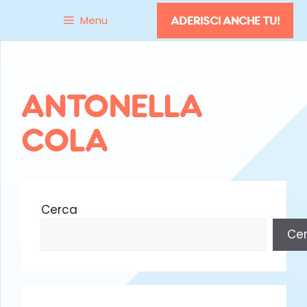
Vai
Menu
ADERISCI ANCHE TU!
al
contenuto
ANTONELLA
COLA
Cerca
Ce